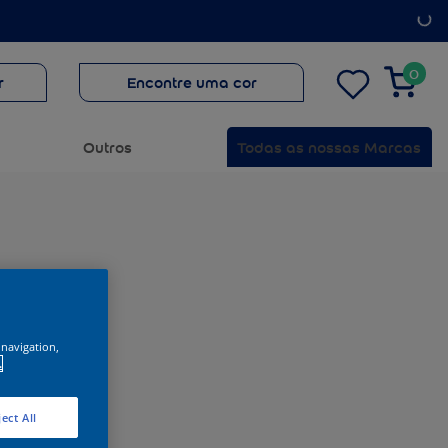
0
r
Encontre uma cor
Outros
Todas as nossas Marcas
 navigation,
.
ect All