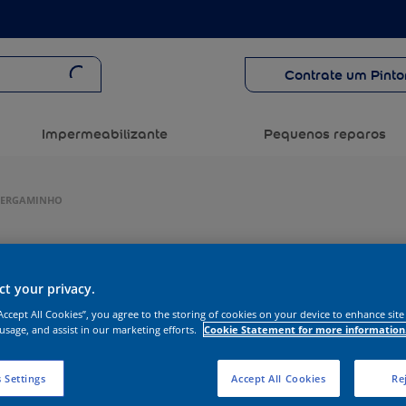
Contrate um Pinto
Impermeabilizante
Pequenos reparos
 PERGAMINHO
t your privacy.
“Accept All Cookies”, you agree to the storing of cookies on your device to enhance site
 usage, and assist in our marketing efforts.
Cookie Statement for more information
 Settings
Accept All Cookies
Rej