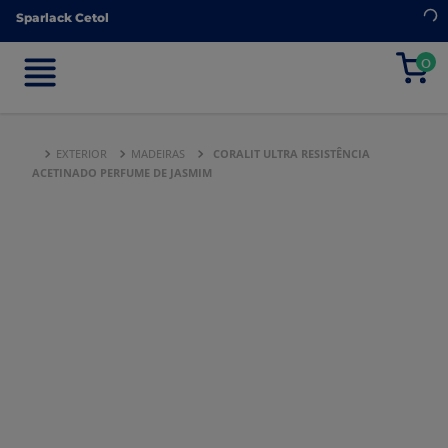
Sparlack Cetol
Sparlack Cetol
0
0
EXTERIOR
MADEIRAS
CORALIT ULTRA RESISTÊNCIA
ACETINADO PERFUME DE JASMIM