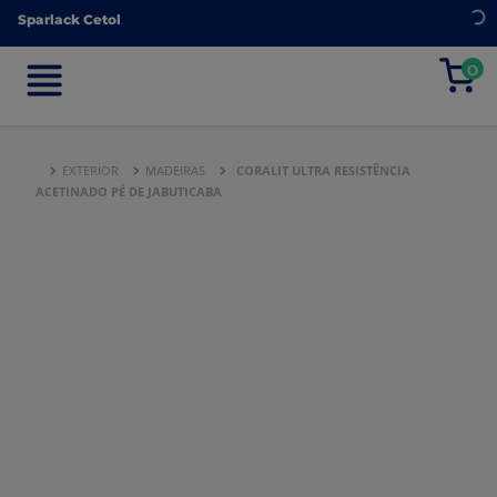
Sparlack Cetol
Sparlack Cetol
0
0
EXTERIOR
MADEIRAS
CORALIT ULTRA RESISTÊNCIA
ACETINADO PÉ DE JABUTICABA