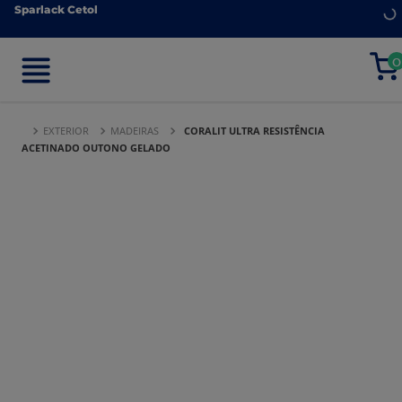
Sparlack Cetol
Sparlack Cetol
0
0
EXTERIOR
MADEIRAS
CORALIT ULTRA RESISTÊNCIA
ACETINADO OUTONO GELADO