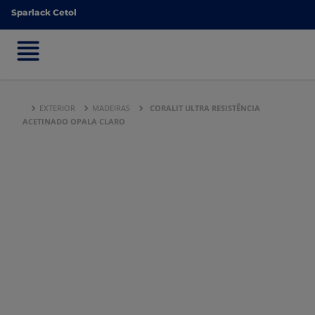
Sparlack Cetol
Sparlack Cetol
EXTERIOR
MADEIRAS
CORALIT ULTRA RESISTÊNCIA
ACETINADO OPALA CLARO