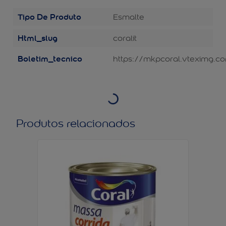
Tipo De Produto
Esmalte
Html_slug
coralit
Boletim_tecnico
https://mkpcoral.vteximg.c
Produtos relacionados