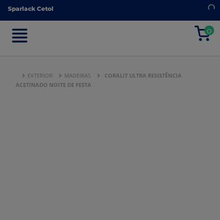
Sparlack Cetol
Sparlack Cetol
0
0
EXTERIOR
MADEIRAS
CORALIT ULTRA RESISTÊNCIA
ACETINADO NOITE DE FESTA