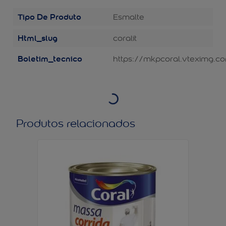
Tipo De Produto
Esmalte
Html_slug
coralit
Boletim_tecnico
https://mkpcoral.vteximg.c
Produtos relacionados