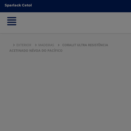
Sparlack Cetol
Sparlack Cetol
EXTERIOR
MADEIRAS
CORALIT ULTRA RESISTÊNCIA
ACETINADO NÉVOA DO PACÍFICO