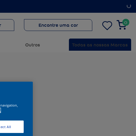
0
r
Encontre uma cor
Outros
Todas as nossas Marcas
 navigation,
.
ect All