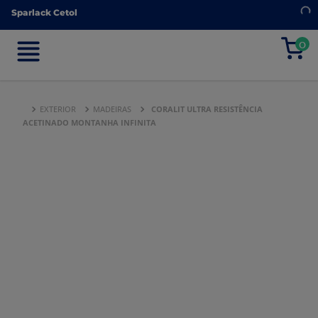
Sparlack Cetol
Sparlack Cetol
0
0
EXTERIOR
MADEIRAS
CORALIT ULTRA RESISTÊNCIA
ACETINADO MONTANHA INFINITA