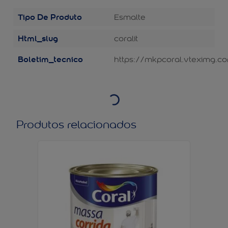
Tipo De Produto
Esmalte
Html_slug
coralit
Boletim_tecnico
https://mkpcoral.vteximg.c
Produtos relacionados