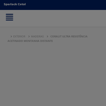
Sparlack Cetol
Sparlack Cetol
EXTERIOR
MADEIRAS
CORALIT ULTRA RESISTÊNCIA
ACETINADO MONTANHA DISTANTE