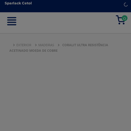
Sparlack Cetol
Sparlack Cetol
0
0
EXTERIOR
MADEIRAS
CORALIT ULTRA RESISTÊNCIA
ACETINADO MOEDA DE COBRE