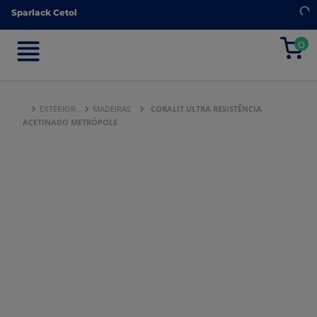
Sparlack Cetol
Sparlack Cetol
0
0
EXTERIOR
MADEIRAS
CORALIT ULTRA RESISTÊNCIA
ACETINADO METRÓPOLE