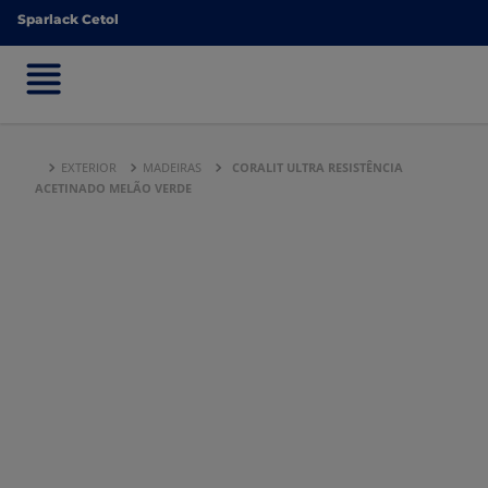
Sparlack Cetol
Sparlack Cetol
EXTERIOR
MADEIRAS
CORALIT ULTRA RESISTÊNCIA
ACETINADO MELÃO VERDE