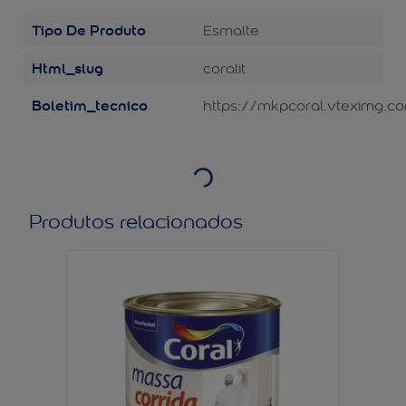
Tipo De Produto
Esmalte
Html_slug
coralit
Boletim_tecnico
https://mkpcoral.vteximg.c
Produtos relacionados