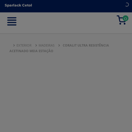
Sparlack Cetol
Sparlack Cetol
0
0
EXTERIOR
MADEIRAS
CORALIT ULTRA RESISTÊNCIA
ACETINADO MEIA ESTAÇÃO