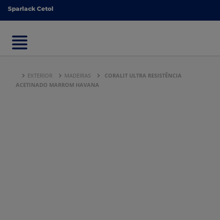
Sparlack Cetol
Sparlack Cetol
EXTERIOR
MADEIRAS
CORALIT ULTRA RESISTÊNCIA
ACETINADO MARROM HAVANA