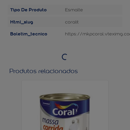
Tipo De Produto
Esmalte
Html_slug
coralit
Boletim_tecnico
https://mkpcoral.vteximg.c
Produtos relacionados