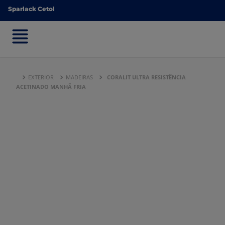
Sparlack Cetol
Sparlack Cetol
EXTERIOR
MADEIRAS
CORALIT ULTRA RESISTÊNCIA
ACETINADO MANHÃ FRIA