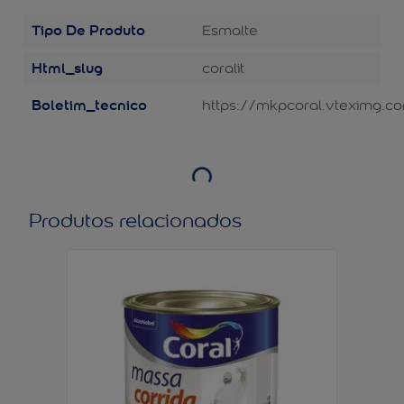
Tipo De Produto
Esmalte
Html_slug
coralit
Boletim_tecnico
https://mkpcoral.vteximg.c
Produtos relacionados