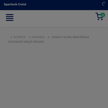
Sparlack Cetol
Sparlack Cetol
0
0
EXTERIOR
MADEIRAS
CORALIT ULTRA RESISTÊNCIA
ACETINADO MAÇÃ INGLESA