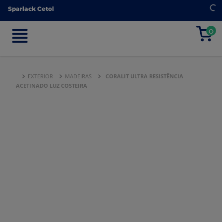
Sparlack Cetol
Sparlack Cetol
0
0
EXTERIOR
MADEIRAS
CORALIT ULTRA RESISTÊNCIA
ACETINADO LUZ COSTEIRA