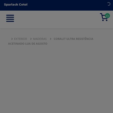
Sparlack Cetol
Sparlack Cetol
0
0
EXTERIOR
MADEIRAS
CORALIT ULTRA RESISTÊNCIA
ACETINADO LUA DE AGOSTO