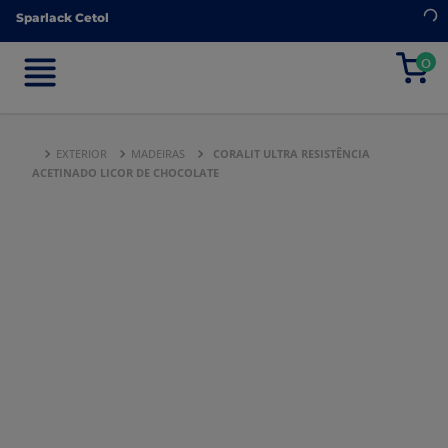
Sparlack Cetol
Sparlack Cetol
0
0
EXTERIOR
MADEIRAS
CORALIT ULTRA RESISTÊNCIA
ACETINADO LICOR DE CHOCOLATE