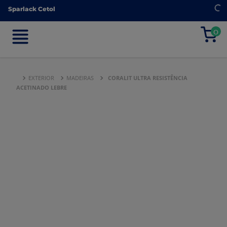
Sparlack Cetol
Sparlack Cetol
0
0
EXTERIOR
MADEIRAS
CORALIT ULTRA RESISTÊNCIA
ACETINADO LEBRE