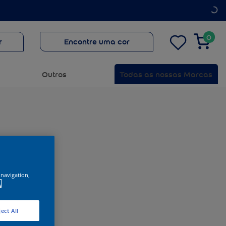
0
r
Encontre uma cor
Outros
Todas as nossas Marcas
 navigation,
.
ect All