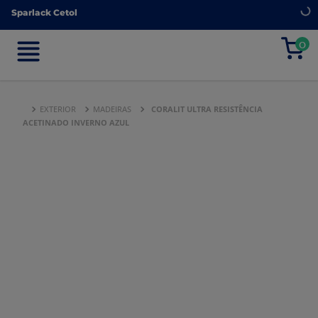
Sparlack Cetol
Sparlack Cetol
0
0
EXTERIOR
MADEIRAS
CORALIT ULTRA RESISTÊNCIA
ACETINADO INVERNO AZUL