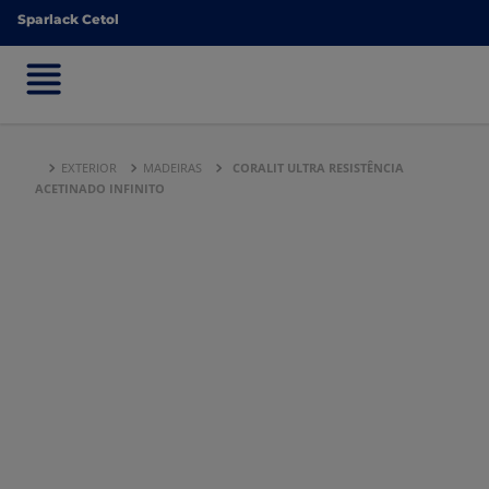
Sparlack Cetol
Sparlack Cetol
EXTERIOR
MADEIRAS
CORALIT ULTRA RESISTÊNCIA
ACETINADO INFINITO