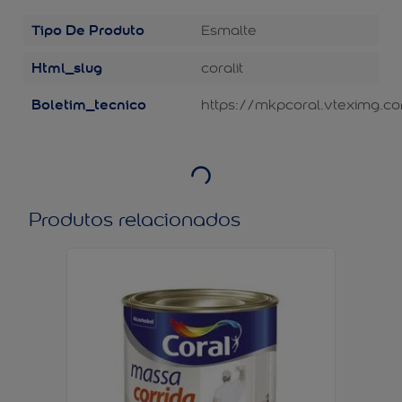
Tipo De Produto
Esmalte
Html_slug
coralit
Boletim_tecnico
https://mkpcoral.vteximg.c
Produtos relacionados