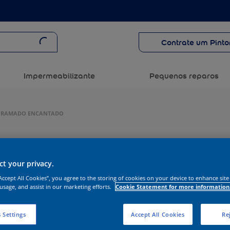
Contrate um Pinto
Impermeabilizante
Pequenos reparos
O GRAMADO ENCANTADO
t your privacy.
“Accept All Cookies”, you agree to the storing of cookies on your device to enhance site
 usage, and assist in our marketing efforts.
Cookie Statement for more information
 Settings
Accept All Cookies
Rej