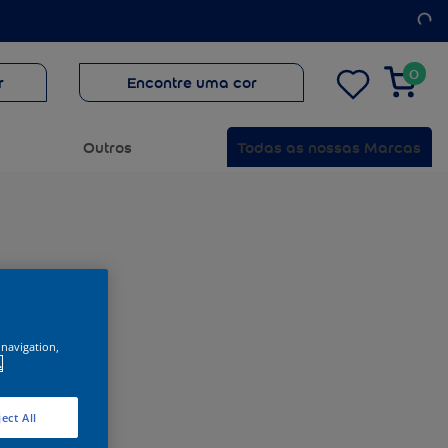
0
r
Encontre uma cor
Outros
Todas as nossas Marcas
 navigation,
.
ect All