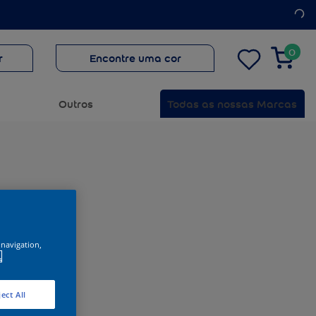
0
r
Encontre uma cor
Outros
Todas as nossas Marcas
 navigation,
.
ect All