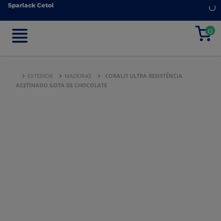
Sparlack Cetol
Sparlack Cetol
0
0
EXTERIOR
MADEIRAS
CORALIT ULTRA RESISTÊNCIA
ACETINADO GOTA DE CHOCOLATE