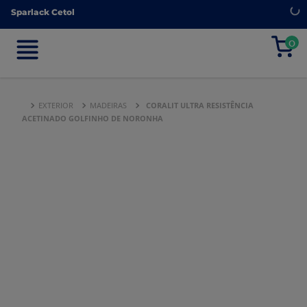
Sparlack Cetol
Sparlack Cetol
0
0
EXTERIOR
MADEIRAS
CORALIT ULTRA RESISTÊNCIA
ACETINADO GOLFINHO DE NORONHA