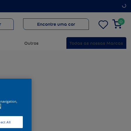
0
r
Encontre uma cor
Outros
Todas as nossas Marcas
 navigation,
.
ect All