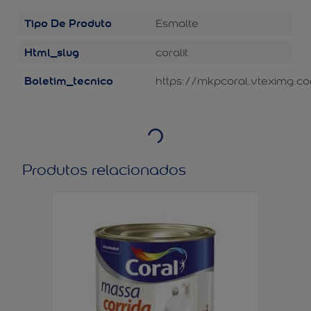
Tipo De Produto
Esmalte
Html_slug
coralit
Boletim_tecnico
https://mkpcoral.vteximg.c
Produtos relacionados