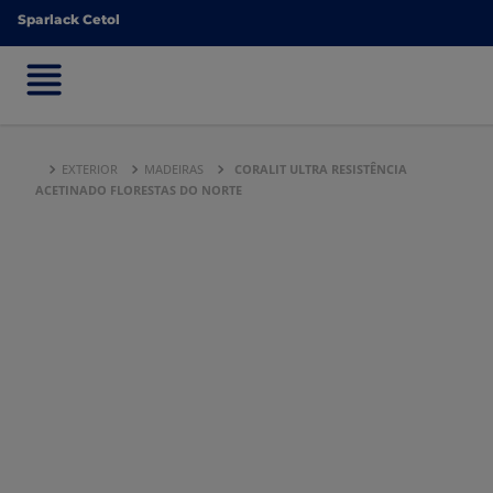
Sparlack Cetol
Sparlack Cetol
EXTERIOR
MADEIRAS
CORALIT ULTRA RESISTÊNCIA
ACETINADO FLORESTAS DO NORTE