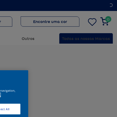
0
r
Encontre uma cor
Outros
Todas as nossas Marcas
 navigation,
.
ect All