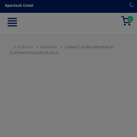
Sparlack Cetol
Sparlack Cetol
0
0
EXTERIOR
MADEIRAS
CORALIT ULTRA RESISTÊNCIA
ACETINADO FLOCOS DE GELO