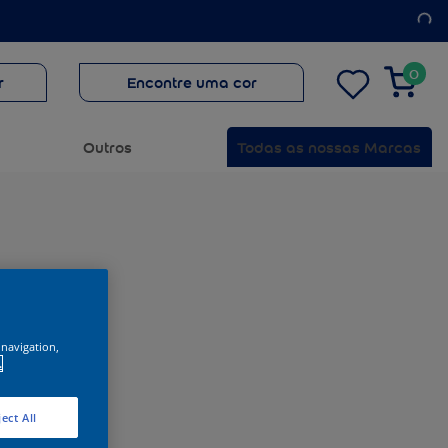
0
r
Encontre uma cor
Outros
Todas as nossas Marcas
 navigation,
.
ect All