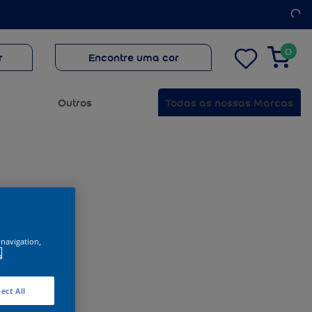
0
r
Encontre uma cor
Outros
Todas as nossas Marcas
 navigation,
.
ect All