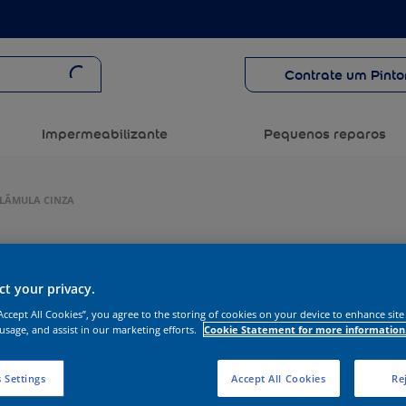
Contrate um Pinto
Impermeabilizante
Pequenos reparos
FLÂMULA CINZA
t your privacy.
“Accept All Cookies”, you agree to the storing of cookies on your device to enhance site
 usage, and assist in our marketing efforts.
Cookie Statement for more information
 Settings
Accept All Cookies
Rej