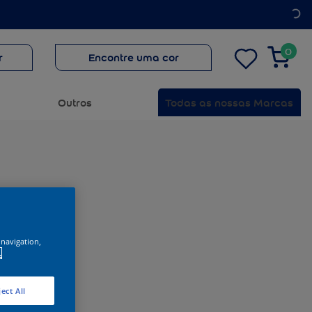
0
r
Encontre uma cor
Outros
Todas as nossas Marcas
 navigation,
.
ect All