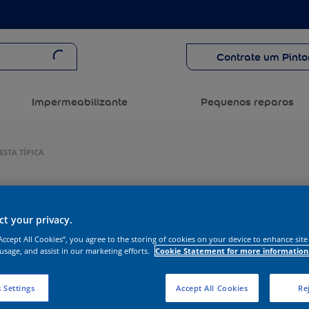
Contrate um Pinto
Impermeabilizante
Pequenos reparos
ESTA TÍPICA
t your privacy.
“Accept All Cookies”, you agree to the storing of cookies on your device to enhance site
 usage, and assist in our marketing efforts.
Cookie Statement for more information
 Settings
Accept All Cookies
Rej