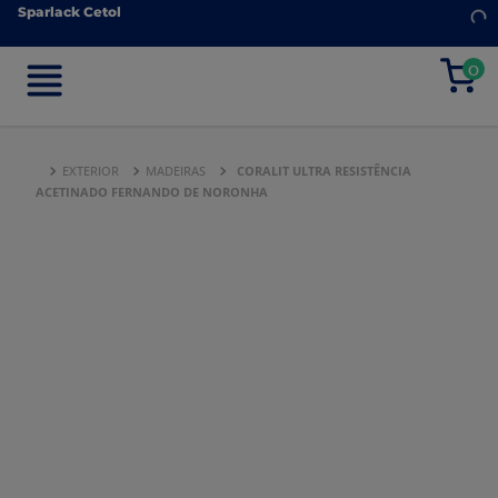
Sparlack Cetol
Sparlack Cetol
0
0
EXTERIOR
MADEIRAS
CORALIT ULTRA RESISTÊNCIA
ACETINADO FERNANDO DE NORONHA