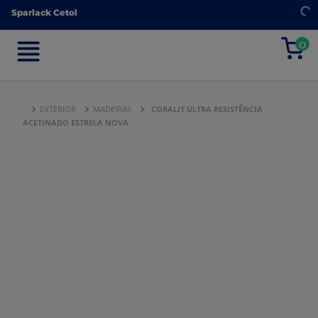
Sparlack Cetol
Sparlack Cetol
0
0
EXTERIOR
MADEIRAS
CORALIT ULTRA RESISTÊNCIA
ACETINADO ESTRELA NOVA