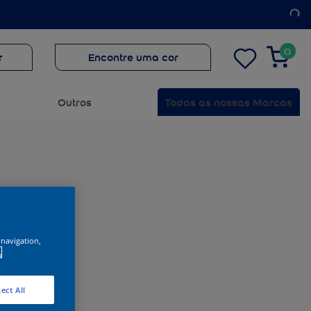
0
r
Encontre uma cor
Outros
Todas as nossas Marcas
 navigation,
.
ect All