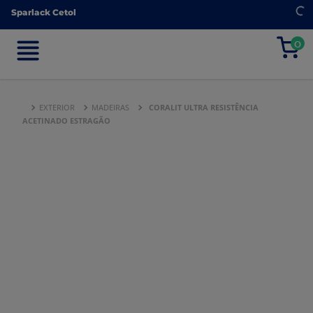
Sparlack Cetol
Sparlack Cetol
0
0
EXTERIOR
MADEIRAS
CORALIT ULTRA RESISTÊNCIA
ACETINADO ESTRAGÃO