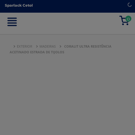
Sparlack Cetol
Sparlack Cetol
0
0
EXTERIOR
MADEIRAS
CORALIT ULTRA RESISTÊNCIA
ACETINADO ESTRADA DE TIJOLOS