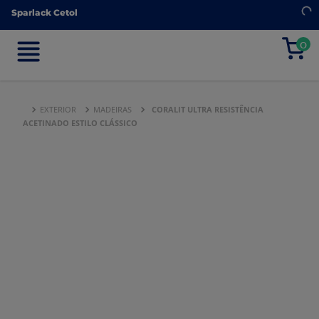
Sparlack Cetol
Sparlack Cetol
0
0
EXTERIOR
MADEIRAS
CORALIT ULTRA RESISTÊNCIA
ACETINADO ESTILO CLÁSSICO