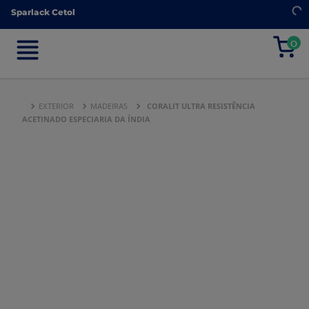
Sparlack Cetol
Sparlack Cetol
0
0
EXTERIOR
MADEIRAS
CORALIT ULTRA RESISTÊNCIA
ACETINADO ESPECIARIA DA ÍNDIA