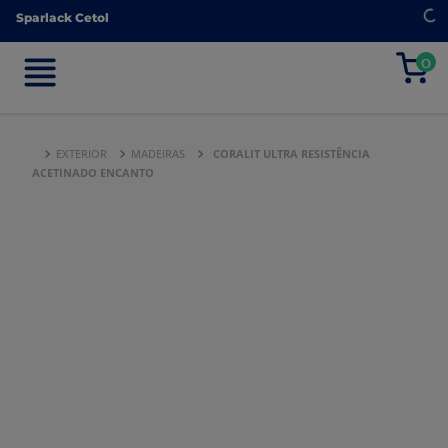
Sparlack Cetol
Sparlack Cetol
0
0
EXTERIOR
MADEIRAS
CORALIT ULTRA RESISTÊNCIA
ACETINADO ENCANTO