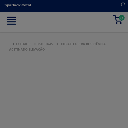
Sparlack Cetol
Sparlack Cetol
0
0
EXTERIOR
MADEIRAS
CORALIT ULTRA RESISTÊNCIA
ACETINADO ELEVAÇÃO