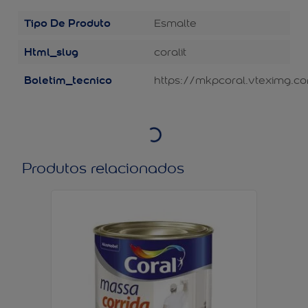
Tipo De Produto
Esmalte
Html_slug
coralit
Boletim_tecnico
https://mkpcoral.vteximg.c
Produtos relacionados