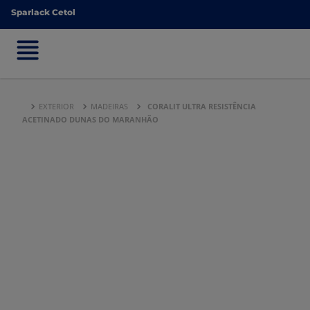
Sparlack Cetol
Sparlack Cetol
EXTERIOR
MADEIRAS
CORALIT ULTRA RESISTÊNCIA
ACETINADO DUNAS DO MARANHÃO