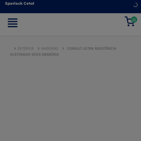
Sparlack Cetol
Sparlack Cetol
0
0
EXTERIOR
MADEIRAS
CORALIT ULTRA RESISTÊNCIA
ACETINADO DOCE MEMÓRIA