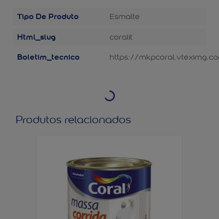
Tipo De Produto
Esmalte
Html_slug
coralit
Boletim_tecnico
https://mkpcoral.vteximg.c
Produtos relacionados