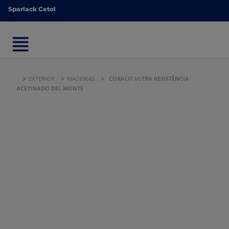
Sparlack Cetol
Sparlack Cetol
EXTERIOR
MADEIRAS
CORALIT ULTRA RESISTÊNCIA
ACETINADO DEL MONTE