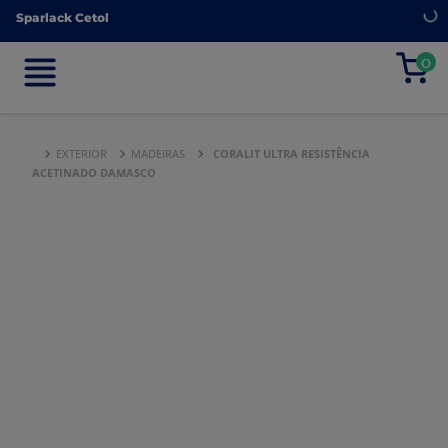
Sparlack Cetol
Sparlack Cetol
0
0
EXTERIOR
MADEIRAS
CORALIT ULTRA RESISTÊNCIA
ACETINADO DAMASCO