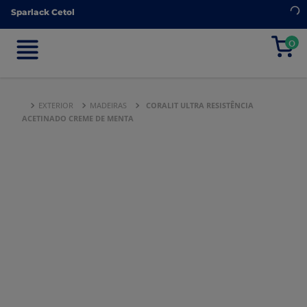
Sparlack Cetol
Sparlack Cetol
0
0
EXTERIOR
MADEIRAS
CORALIT ULTRA RESISTÊNCIA
ACETINADO CREME DE MENTA