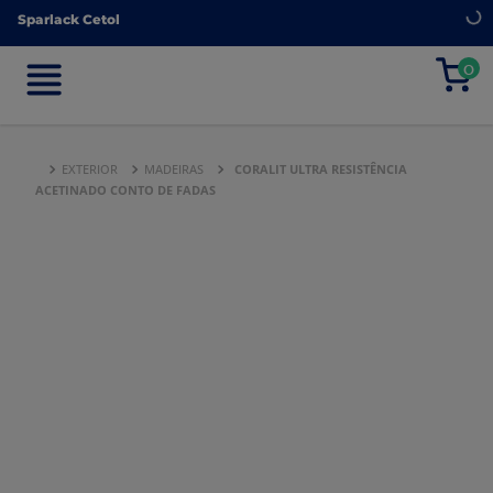
Sparlack Cetol
Sparlack Cetol
0
0
EXTERIOR
MADEIRAS
CORALIT ULTRA RESISTÊNCIA
ACETINADO CONTO DE FADAS